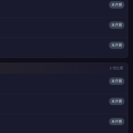
未开赛
未开赛
未开赛
3 场比赛
未开赛
未开赛
未开赛