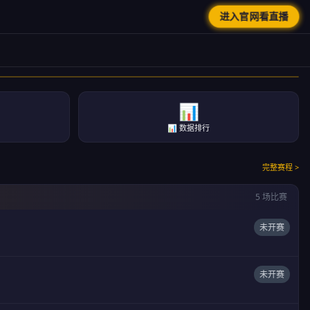
进入官网看直播
📊
📊 数据排行
完整赛程 >
5 场比赛
未开赛
未开赛