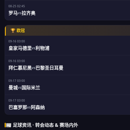
08-25 02:45
罗马
拉齐奥
vs
🏆 欧冠
09-16 03:00
皇家马德里
利物浦
vs
09-16 03:00
拜仁慕尼黑
巴黎圣日耳曼
vs
09-17 03:00
曼城
国际米兰
vs
09-17 03:00
巴塞罗那
阿森纳
vs
📰 足球资讯 · 转会动态 & 赛场内外