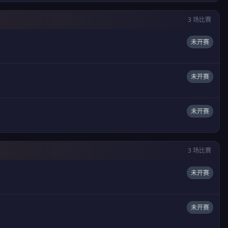
3 场比赛
未开赛
未开赛
未开赛
3 场比赛
未开赛
未开赛