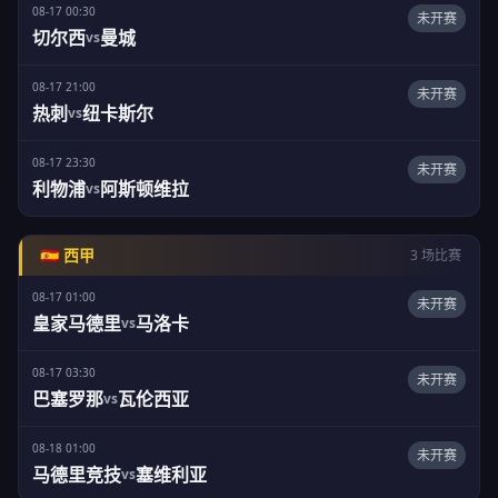
08-17 00:30
未开赛
切尔西
曼城
vs
08-17 21:00
未开赛
热刺
纽卡斯尔
vs
08-17 23:30
未开赛
利物浦
阿斯顿维拉
vs
🇪🇸 西甲
3 场比赛
08-17 01:00
未开赛
皇家马德里
马洛卡
vs
08-17 03:30
未开赛
巴塞罗那
瓦伦西亚
vs
08-18 01:00
未开赛
马德里竞技
塞维利亚
vs