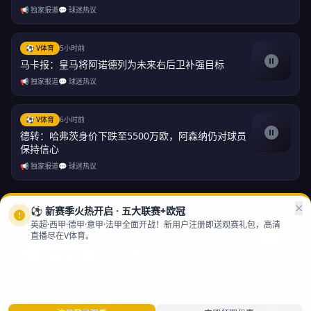
📢 独家报道
💬 球迷热议
⚽ V体育
5小时前
马卡报：皇马将阿诺德列为未来右后卫补强目标
📢 独家报道
💬 球迷热议
⚽ V体育
6小时前
德转：哈弗茨身价下跌至5500万欧，阿森纳仍对球员
保持信心
📢 独家报道
💬 球迷热议
×
⚽ 新赛季火热开启 · 五大联赛+欧冠
⚽ V体育 · 足球第一站
英超·西甲·德甲·意甲·法甲全面开战！新用户注册即送观赛礼包，高清
全球足球赛事高清直播 · 实时比分 · 深度资讯
直播尽在V体育。
立即观看直播
领取优惠