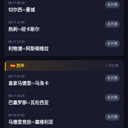
08-17 00:30
未开赛
切尔西
曼城
vs
08-17 21:00
未开赛
热刺
纽卡斯尔
vs
08-17 23:30
未开赛
利物浦
阿斯顿维拉
vs
🇪🇸 西甲
3 场比赛
08-17 01:00
未开赛
皇家马德里
马洛卡
vs
08-17 03:30
未开赛
巴塞罗那
瓦伦西亚
vs
08-18 01:00
未开赛
马德里竞技
塞维利亚
vs