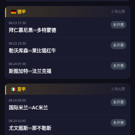
🇩🇪 德甲
3 场比赛
08-23 21:30
未开赛
拜仁慕尼黑
多特蒙德
vs
08-23 23:30
未开赛
勒沃库森
莱比锡红牛
vs
08-24 01:30
未开赛
斯图加特
法兰克福
vs
🇮🇹 意甲
3 场比赛
08-24 00:00
未开赛
国际米兰
AC米兰
vs
08-24 02:45
未开赛
尤文图斯
那不勒斯
vs