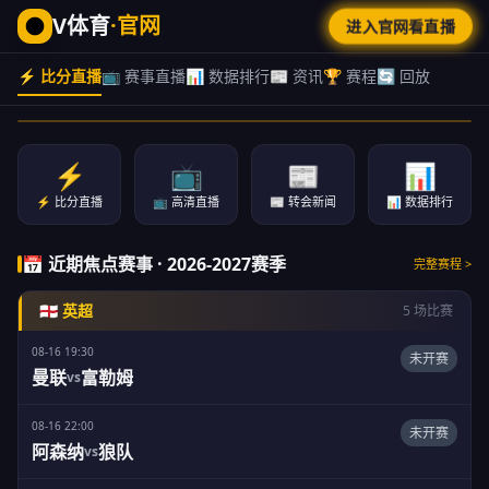
V体育
·官网
进入官网看直播
⚡ 比分直播
📺 赛事直播
📊 数据排行
📰 资讯
🏆 赛程
🔄 回放
⚡
📺
📰
📊
⚡ 比分直播
📺 高清直播
📰 转会新闻
📊 数据排行
📅 近期焦点赛事 · 2026-2027赛季
完整赛程 >
📊 数据驱动
实时比分·数据全掌握
🏴󠁧󠁢󠁥󠁮󠁧󠁿 英超
5 场比赛
即时比分更新·球队数据统计·球员表现追踪
08-16 19:30
未开赛
曼联
富勒姆
vs
注册领优惠观看
新人球礼
注册领优惠观看
新人球礼
注册领优惠观看
新人球礼
08-16 22:00
未开赛
阿森纳
狼队
vs