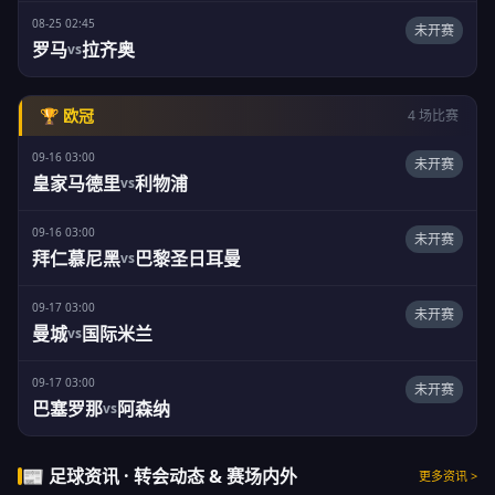
08-25 02:45
未开赛
罗马
拉齐奥
vs
🏆 欧冠
4 场比赛
09-16 03:00
未开赛
皇家马德里
利物浦
vs
09-16 03:00
未开赛
拜仁慕尼黑
巴黎圣日耳曼
vs
09-17 03:00
未开赛
曼城
国际米兰
vs
09-17 03:00
未开赛
巴塞罗那
阿森纳
vs
📰 足球资讯 · 转会动态 & 赛场内外
更多资讯 >