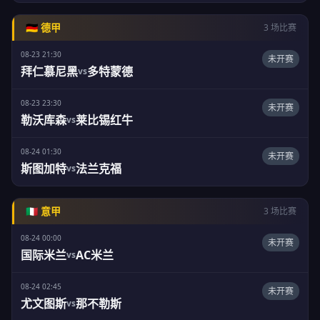
🇩🇪 德甲
3 场比赛
08-23 21:30
未开赛
拜仁慕尼黑
多特蒙德
vs
08-23 23:30
未开赛
勒沃库森
莱比锡红牛
vs
08-24 01:30
未开赛
斯图加特
法兰克福
vs
🇮🇹 意甲
3 场比赛
08-24 00:00
未开赛
国际米兰
AC米兰
vs
08-24 02:45
未开赛
尤文图斯
那不勒斯
vs