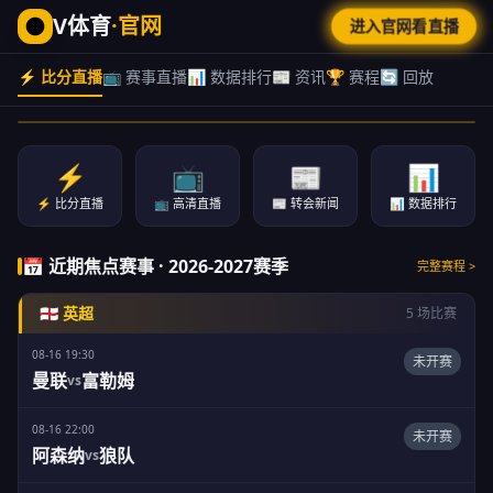
V体育
·官网
进入官网看直播
⚡ 比分直播
📺 赛事直播
📊 数据排行
📰 资讯
🏆 赛程
🔄 回放
⚡
📺
📰
📊
⚡ 比分直播
📺 高清直播
📰 转会新闻
📊 数据排行
📅 近期焦点赛事 · 2026-2027赛季
完整赛程 >
📊 数据驱动
实时比分·数据全掌握
🏴󠁧󠁢󠁥󠁮󠁧󠁿 英超
5 场比赛
即时比分更新·球队数据统计·球员表现追踪
08-16 19:30
未开赛
曼联
富勒姆
vs
注册领优惠观看
新人球礼
注册领优惠观看
新人球礼
注册领优惠观看
新人球礼
08-16 22:00
未开赛
阿森纳
狼队
vs