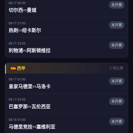
08-17 00:30
未开赛
切尔西
曼城
vs
08-17 21:00
未开赛
热刺
纽卡斯尔
vs
08-17 23:30
未开赛
利物浦
阿斯顿维拉
vs
🇪🇸 西甲
3 场比赛
08-17 01:00
未开赛
皇家马德里
马洛卡
vs
08-17 03:30
未开赛
巴塞罗那
瓦伦西亚
vs
08-18 01:00
未开赛
马德里竞技
塞维利亚
vs