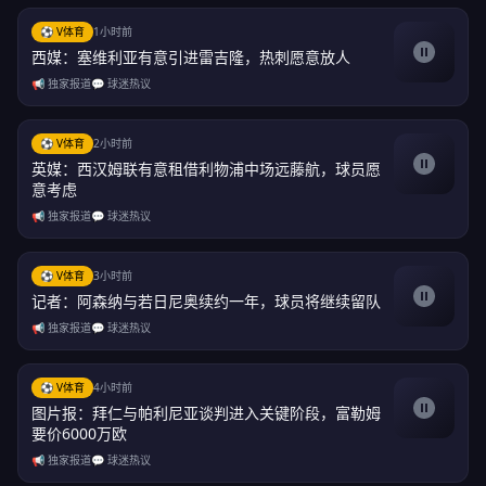
⚽ V体育
1小时前
西媒：塞维利亚有意引进雷吉隆，热刺愿意放人
📢 独家报道
💬 球迷热议
⚽ V体育
2小时前
英媒：西汉姆联有意租借利物浦中场远藤航，球员愿
意考虑
📢 独家报道
💬 球迷热议
⚽ V体育
3小时前
记者：阿森纳与若日尼奥续约一年，球员将继续留队
📢 独家报道
💬 球迷热议
⚽ V体育
4小时前
图片报：拜仁与帕利尼亚谈判进入关键阶段，富勒姆
要价6000万欧
📢 独家报道
💬 球迷热议