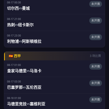
08-17 00:30
未开赛
切尔西
曼城
vs
08-17 21:00
未开赛
热刺
纽卡斯尔
vs
08-17 23:30
未开赛
利物浦
阿斯顿维拉
vs
🇪🇸 西甲
3 场比赛
08-17 01:00
未开赛
皇家马德里
马洛卡
vs
08-17 03:30
未开赛
巴塞罗那
瓦伦西亚
vs
08-18 01:00
未开赛
马德里竞技
塞维利亚
vs