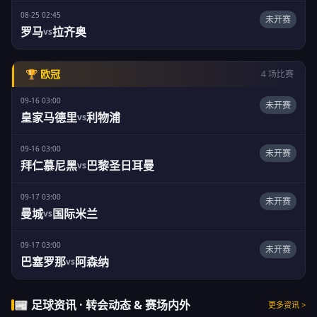
08-25 02:45
未开赛
罗马
拉齐奥
vs
🏆 欧冠
4 场比赛
09-16 03:00
未开赛
皇家马德里
利物浦
vs
09-16 03:00
未开赛
拜仁慕尼黑
巴黎圣日耳曼
vs
09-17 03:00
未开赛
曼城
国际米兰
vs
09-17 03:00
未开赛
巴塞罗那
阿森纳
vs
📰 足球资讯 · 转会动态 & 赛场内外
更多资讯 >