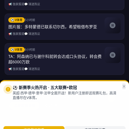
📢 独家报道
💬 球迷热议
⚽ V体育
5小时前
图片报：多特蒙德已联系切尔西，希望租借布罗亚
📢 独家报道
💬 球迷热议
⚽ V体育
6小时前
TA：阿森纳已与谢什科就转会达成口头协议，转会费
超6000万欧
📢 独家报道
💬 球迷热议
×
⚽ 新赛季火热开启 · 五大联赛+欧冠
⚽ V体育 · 足球第一站
英超·西甲·德甲·意甲·法甲全面开战！新用户注册即送观赛礼包，高清
全球足球赛事高清直播 · 实时比分 · 深度资讯
直播尽在V体育。
立即观看直播
领取优惠