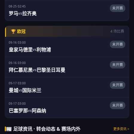
08-25 02:45
未开赛
罗马
拉齐奥
vs
🏆 欧冠
4 场比赛
09-16 03:00
未开赛
皇家马德里
利物浦
vs
09-16 03:00
未开赛
拜仁慕尼黑
巴黎圣日耳曼
vs
09-17 03:00
未开赛
曼城
国际米兰
vs
09-17 03:00
未开赛
巴塞罗那
阿森纳
vs
📰 足球资讯 · 转会动态 & 赛场内外
更多资讯 >