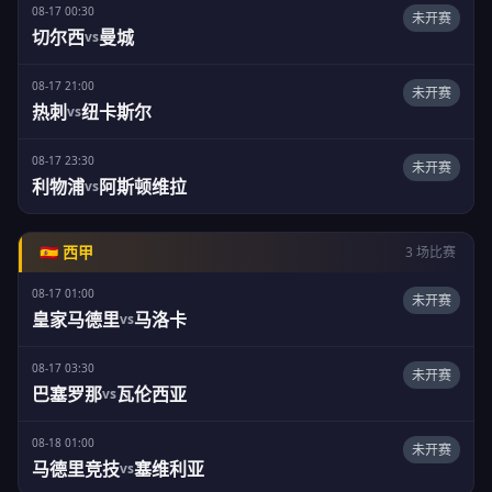
08-17 00:30
未开赛
切尔西
曼城
vs
08-17 21:00
未开赛
热刺
纽卡斯尔
vs
08-17 23:30
未开赛
利物浦
阿斯顿维拉
vs
🇪🇸 西甲
3 场比赛
08-17 01:00
未开赛
皇家马德里
马洛卡
vs
08-17 03:30
未开赛
巴塞罗那
瓦伦西亚
vs
08-18 01:00
未开赛
马德里竞技
塞维利亚
vs