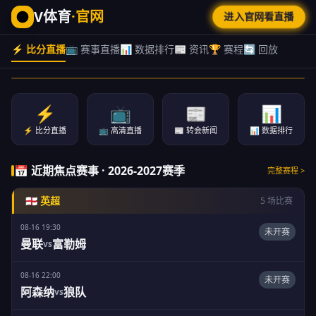
V体育
·官网
进入官网看直播
⚡ 比分直播
📺 赛事直播
📊 数据排行
📰 资讯
🏆 赛程
🔄 回放
⚡
📺
📰
📊
⚡ 比分直播
📺 高清直播
📰 转会新闻
📊 数据排行
📅 近期焦点赛事 · 2026-2027赛季
完整赛程 >
📊 数据驱动
实时比分·数据全掌握
🏴󠁧󠁢󠁥󠁮󠁧󠁿 英超
5 场比赛
即时比分更新·球队数据统计·球员表现追踪
08-16 19:30
未开赛
曼联
富勒姆
vs
注册领优惠观看
新人球礼
注册领优惠观看
新人球礼
注册领优惠观看
新人球礼
08-16 22:00
未开赛
阿森纳
狼队
vs