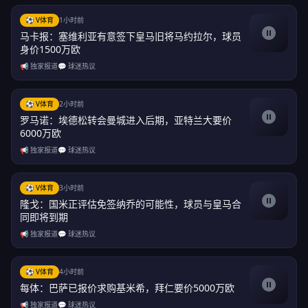
⚽ V体育
1小时前
马卡报：塞维利亚有意签下皇马旧将马约拉尔，球员
身价1500万欧
📢 独家报道
💬 球迷热议
⚽ V体育
2小时前
罗马诺：埃德松转会曼城进入后期，亚特兰大要价
6000万欧
📢 独家报道
💬 球迷热议
⚽ V体育
3小时前
隆戈：国米正评估免签纳乔的可能性，球员与皇马合
同即将到期
📢 独家报道
💬 球迷热议
⚽ V体育
4小时前
每体：巴萨已报价求购基米希，拜仁要价5000万欧
📢 独家报道
💬 球迷热议