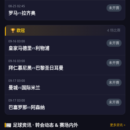
08-25 02:45
未开赛
罗马
拉齐奥
vs
🏆 欧冠
4 场比赛
09-16 03:00
未开赛
皇家马德里
利物浦
vs
09-16 03:00
未开赛
拜仁慕尼黑
巴黎圣日耳曼
vs
09-17 03:00
未开赛
曼城
国际米兰
vs
09-17 03:00
未开赛
巴塞罗那
阿森纳
vs
📰 足球资讯 · 转会动态 & 赛场内外
更多资讯 >