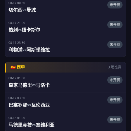
08-17 00:30
未开赛
切尔西
曼城
vs
08-17 21:00
未开赛
热刺
纽卡斯尔
vs
08-17 23:30
未开赛
利物浦
阿斯顿维拉
vs
🇪🇸 西甲
3 场比赛
08-17 01:00
未开赛
皇家马德里
马洛卡
vs
08-17 03:30
未开赛
巴塞罗那
瓦伦西亚
vs
08-18 01:00
未开赛
马德里竞技
塞维利亚
vs