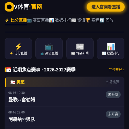
V体育
·官网
进入官网看直播
⚡ 比分直播
📺 赛事直播
📊 数据排行
📰 资讯
🏆 赛程
🔄 回放
⚡
📺
📰
📊
⚡ 比分直播
📺 高清直播
📰 转会新闻
📊 数据排行
📅 近期焦点赛事 · 2026-2027赛季
完整赛程 >
📊 数据驱动
实时比分·数据全掌握
🏴󠁧󠁢󠁥󠁮󠁧󠁿 英超
5 场比赛
即时比分更新·球队数据统计·球员表现追踪
08-16 19:30
未开赛
曼联
富勒姆
vs
注册领优惠观看
新人球礼
注册领优惠观看
新人球礼
注册领优惠观看
新人球礼
08-16 22:00
未开赛
阿森纳
狼队
vs