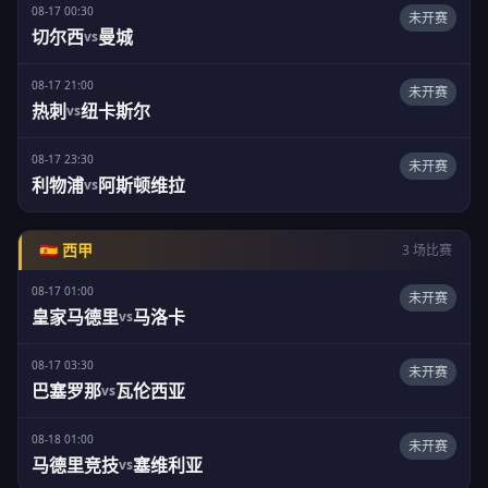
08-17 00:30
未开赛
切尔西
曼城
vs
08-17 21:00
未开赛
热刺
纽卡斯尔
vs
08-17 23:30
未开赛
利物浦
阿斯顿维拉
vs
🇪🇸 西甲
3 场比赛
08-17 01:00
未开赛
皇家马德里
马洛卡
vs
08-17 03:30
未开赛
巴塞罗那
瓦伦西亚
vs
08-18 01:00
未开赛
马德里竞技
塞维利亚
vs