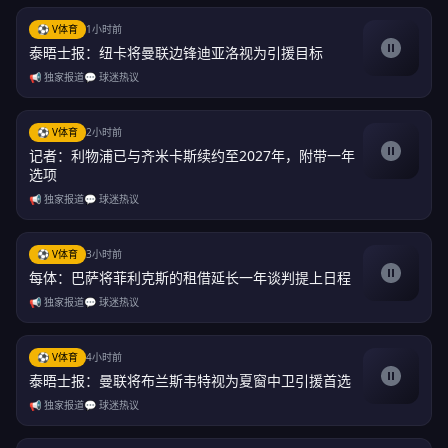
⚽ V体育
1小时前
泰晤士报：纽卡将曼联边锋迪亚洛视为引援目标
📢 独家报道
💬 球迷热议
⚽ V体育
2小时前
记者：利物浦已与齐米卡斯续约至2027年，附带一年
选项
📢 独家报道
💬 球迷热议
⚽ V体育
3小时前
每体：巴萨将菲利克斯的租借延长一年谈判提上日程
📢 独家报道
💬 球迷热议
⚽ V体育
4小时前
泰晤士报：曼联将布兰斯韦特视为夏窗中卫引援首选
📢 独家报道
💬 球迷热议