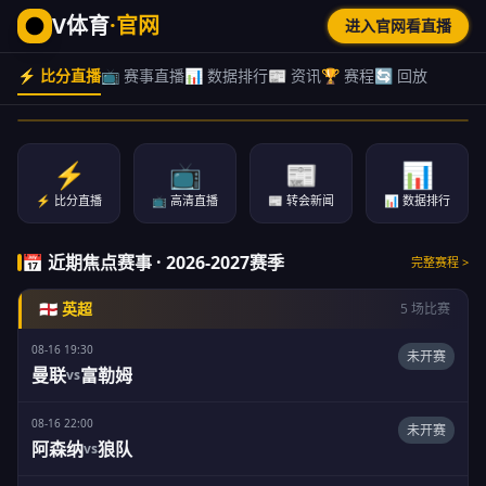
V体育
·官网
进入官网看直播
⚡ 比分直播
📺 赛事直播
📊 数据排行
📰 资讯
🏆 赛程
🔄 回放
⚡
📺
📰
📊
⚡ 比分直播
📺 高清直播
📰 转会新闻
📊 数据排行
📅 近期焦点赛事 · 2026-2027赛季
完整赛程 >
📊 数据驱动
实时比分·数据全掌握
🏴󠁧󠁢󠁥󠁮󠁧󠁿 英超
5 场比赛
即时比分更新·球队数据统计·球员表现追踪
08-16 19:30
未开赛
曼联
富勒姆
vs
注册领优惠观看
新人球礼
注册领优惠观看
新人球礼
注册领优惠观看
新人球礼
08-16 22:00
未开赛
阿森纳
狼队
vs