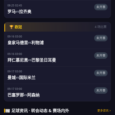
08-25 02:45
未开赛
罗马
拉齐奥
vs
🏆 欧冠
4 场比赛
09-16 03:00
未开赛
皇家马德里
利物浦
vs
09-16 03:00
未开赛
拜仁慕尼黑
巴黎圣日耳曼
vs
09-17 03:00
未开赛
曼城
国际米兰
vs
09-17 03:00
未开赛
巴塞罗那
阿森纳
vs
📰 足球资讯 · 转会动态 & 赛场内外
更多资讯 >