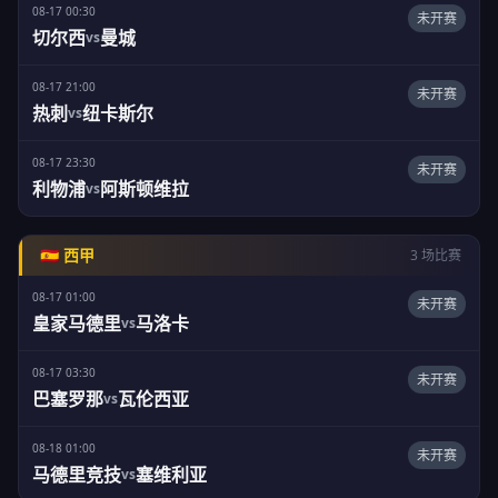
08-17 00:30
未开赛
切尔西
曼城
vs
08-17 21:00
未开赛
热刺
纽卡斯尔
vs
08-17 23:30
未开赛
利物浦
阿斯顿维拉
vs
🇪🇸 西甲
3 场比赛
08-17 01:00
未开赛
皇家马德里
马洛卡
vs
08-17 03:30
未开赛
巴塞罗那
瓦伦西亚
vs
08-18 01:00
未开赛
马德里竞技
塞维利亚
vs