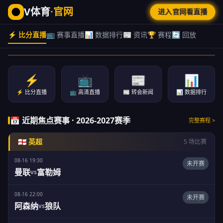
V体育
·官网
进入官网看直播
⚡ 比分直播
📺 赛事直播
📊 数据排行
📰 资讯
🏆 赛程
🔄 回放
⚡
📺
📰
📊
⚡ 比分直播
📺 高清直播
📰 转会新闻
📊 数据排行
📅 近期焦点赛事 · 2026-2027赛季
完整赛程 >
📊 数据驱动
实时比分·数据全掌握
🏴󠁧󠁢󠁥󠁮󠁧󠁿 英超
5 场比赛
即时比分更新·球队数据统计·球员表现追踪
08-16 19:30
未开赛
曼联
富勒姆
vs
注册领优惠观看
新人球礼
注册领优惠观看
新人球礼
注册领优惠观看
新人球礼
08-16 22:00
未开赛
阿森纳
狼队
vs