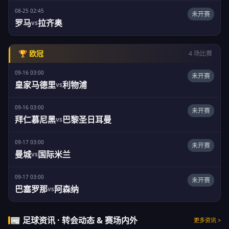
08-25 02:45
未开赛
罗马
拉齐奥
vs
🏆 欧冠
4 场比赛
09-16 03:00
未开赛
皇家马德里
利物浦
vs
09-16 03:00
未开赛
拜仁慕尼黑
巴黎圣日耳曼
vs
09-17 03:00
未开赛
曼城
国际米兰
vs
09-17 03:00
未开赛
巴塞罗那
阿森纳
vs
📰 足球资讯 · 转会动态 & 赛场内外
更多资讯 >