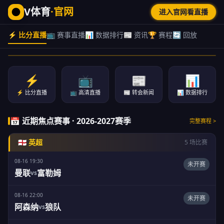
V体育
·官网
进入官网看直播
⚡ 比分直播
📺 赛事直播
📊 数据排行
📰 资讯
🏆 赛程
🔄 回放
⚡
📺
📰
📊
⚡ 比分直播
📺 高清直播
📰 转会新闻
📊 数据排行
📅 近期焦点赛事 · 2026-2027赛季
完整赛程 >
📊 数据驱动
实时比分·数据全掌握
🏴󠁧󠁢󠁥󠁮󠁧󠁿 英超
5 场比赛
🔥 正在直播
即时比分更新·球队数据统计·球员表现追踪
⚽ 全球足球赛事直播
08-16 19:30
未开赛
曼联
富勒姆
vs
英超·西甲·德甲·意甲·法甲·欧冠·欧联·国家队赛事
注册领优惠观看
新人球礼
注册领优惠观看
新人球礼
注册领优惠观看
新人球礼
08-16 22:00
未开赛
阿森纳
狼队
vs