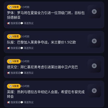
⚽ V体育
1小时前
罗体：罗马将在夏窗全力引进一位顶级门将，目标包
括德赫亚
📢 独家报道
💬 球迷热议
⚽ V体育
2小时前
队报：巴黎加入莱奥争夺战，米兰要价1.5亿欧
📢 独家报道
💬 球迷热议
⚽ V体育
3小时前
德天空：拜仁慕尼黑考虑引进莱比锡中卫卢克巴
📢 独家报道
💬 球迷热议
⚽ V体育
4小时前
英媒：热刺与德拉古辛经纪人会面，希望在冬窗完成
转会
📢 独家报道
💬 球迷热议