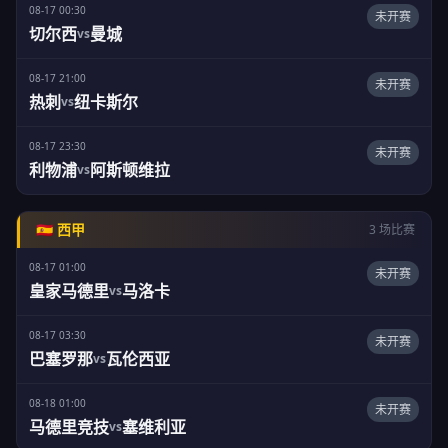
08-17 00:30
未开赛
切尔西
曼城
vs
08-17 21:00
未开赛
热刺
纽卡斯尔
vs
08-17 23:30
未开赛
利物浦
阿斯顿维拉
vs
🇪🇸 西甲
3 场比赛
08-17 01:00
未开赛
皇家马德里
马洛卡
vs
08-17 03:30
未开赛
巴塞罗那
瓦伦西亚
vs
08-18 01:00
未开赛
马德里竞技
塞维利亚
vs