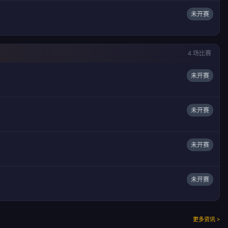
未开赛
4 场比赛
未开赛
未开赛
未开赛
未开赛
更多资讯 >