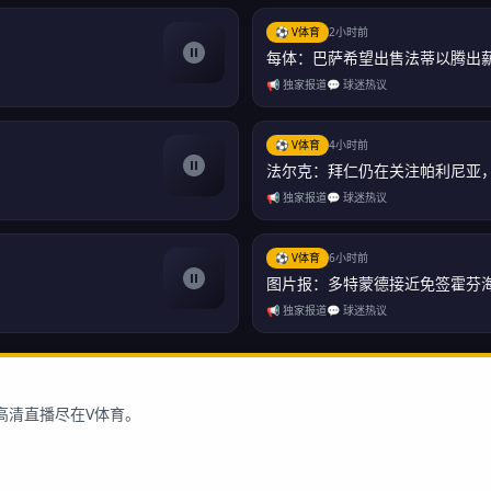
⚽ V体育
2小时前
每体：巴萨希望出售法蒂以腾出
📢 独家报道
💬 球迷热议
⚽ V体育
4小时前
法尔克：拜仁仍在关注帕利尼亚
📢 独家报道
💬 球迷热议
⚽ V体育
6小时前
图片报：多特蒙德接近免签霍芬
📢 独家报道
💬 球迷热议
高清直播尽在V体育。