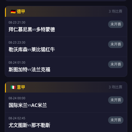
🇩🇪 德甲
3 场比赛
08-23 21:30
未开赛
拜仁慕尼黑
多特蒙德
vs
08-23 23:30
未开赛
勒沃库森
莱比锡红牛
vs
08-24 01:30
未开赛
斯图加特
法兰克福
vs
🇮🇹 意甲
3 场比赛
08-24 00:00
未开赛
国际米兰
AC米兰
vs
08-24 02:45
未开赛
尤文图斯
那不勒斯
vs