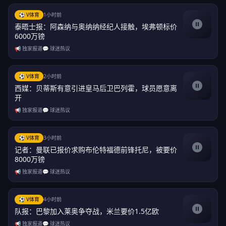
⚽ V体育
1小时前
泰晤士报：阿森纳与奥纳纳经纪人接触，埃弗顿标价
6000万镑
📢 独家报道
💬 球迷热议
⚽ V体育
2小时前
西媒：贝蒂斯有意引进皇马后卫巴列霍，球员愿意离
开
📢 独家报道
💬 球迷热议
⚽ V体育
3小时前
记者：曼联已报价求购布伦特福德前锋托尼，被要价
8000万镑
📢 独家报道
💬 球迷热议
⚽ V体育
4小时前
队报：巴黎加入莱奥争夺战，米兰要价1.5亿欧
📢 独家报道
💬 球迷热议