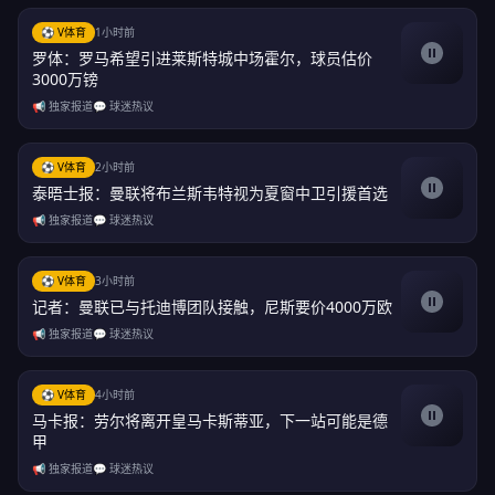
⚽ V体育
1小时前
罗体：罗马希望引进莱斯特城中场霍尔，球员估价
3000万镑
📢 独家报道
💬 球迷热议
⚽ V体育
2小时前
泰晤士报：曼联将布兰斯韦特视为夏窗中卫引援首选
📢 独家报道
💬 球迷热议
⚽ V体育
3小时前
记者：曼联已与托迪博团队接触，尼斯要价4000万欧
📢 独家报道
💬 球迷热议
⚽ V体育
4小时前
马卡报：劳尔将离开皇马卡斯蒂亚，下一站可能是德
甲
📢 独家报道
💬 球迷热议