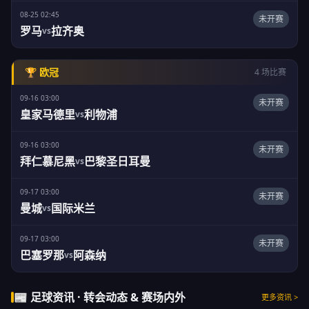
08-25 02:45
未开赛
罗马
拉齐奥
vs
🏆 欧冠
4 场比赛
09-16 03:00
未开赛
皇家马德里
利物浦
vs
09-16 03:00
未开赛
拜仁慕尼黑
巴黎圣日耳曼
vs
09-17 03:00
未开赛
曼城
国际米兰
vs
09-17 03:00
未开赛
巴塞罗那
阿森纳
vs
📰 足球资讯 · 转会动态 & 赛场内外
更多资讯 >