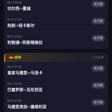
08-17 00:30
未开赛
切尔西
曼城
vs
08-17 21:00
未开赛
热刺
纽卡斯尔
vs
08-17 23:30
未开赛
利物浦
阿斯顿维拉
vs
🇪🇸 西甲
3 场比赛
08-17 01:00
未开赛
皇家马德里
马洛卡
vs
08-17 03:30
未开赛
巴塞罗那
瓦伦西亚
vs
08-18 01:00
未开赛
马德里竞技
塞维利亚
vs