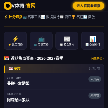
V体育
·官网
进入官网看直播
⚡ 比分直播
📺 赛事直播
📊 数据排行
📰 资讯
🏆 赛程
🔄 回放
⚡
📺
📰
📊
⚡ 比分直播
📺 高清直播
📰 转会新闻
📊 数据排行
📅 近期焦点赛事 · 2026-2027赛季
完整赛程 >
📊 数据驱动
实时比分·数据全掌握
🏴󠁧󠁢󠁥󠁮󠁧󠁿 英超
5 场比赛
🔥 正在直播
即时比分更新·球队数据统计·球员表现追踪
⚽ 全球足球赛事直播
08-16 19:30
未开赛
曼联
富勒姆
vs
英超·西甲·德甲·意甲·法甲·欧冠·欧联·国家队赛事
注册领优惠观看
新人球礼
注册领优惠观看
新人球礼
注册领优惠观看
新人球礼
08-16 22:00
未开赛
阿森纳
狼队
vs