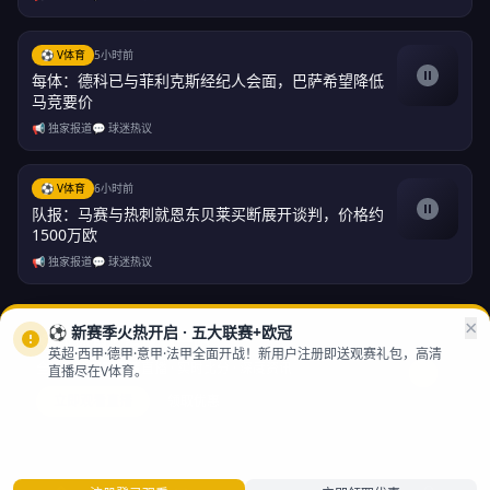
⚽ V体育
5小时前
每体：德科已与菲利克斯经纪人会面，巴萨希望降低
马竞要价
📢 独家报道
💬 球迷热议
⚽ V体育
6小时前
队报：马赛与热刺就恩东贝莱买断展开谈判，价格约
1500万欧
📢 独家报道
💬 球迷热议
×
⚽ 新赛季火热开启 · 五大联赛+欧冠
⚽ V体育 · 足球第一站
英超·西甲·德甲·意甲·法甲全面开战！新用户注册即送观赛礼包，高清
全球足球赛事高清直播 · 实时比分 · 深度资讯
直播尽在V体育。
立即观看直播
领取优惠