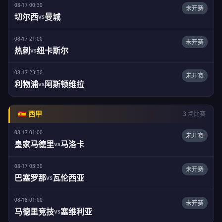
08-17 00:30
未开赛
切尔西
曼城
vs
08-17 21:00
未开赛
热刺
纽卡斯尔
vs
08-17 23:30
未开赛
利物浦
阿斯顿维拉
vs
🇪🇸 西甲
3 场比赛
08-17 01:00
未开赛
皇家马德里
马洛卡
vs
08-17 03:30
未开赛
巴塞罗那
瓦伦西亚
vs
08-18 01:00
未开赛
马德里竞技
塞维利亚
vs