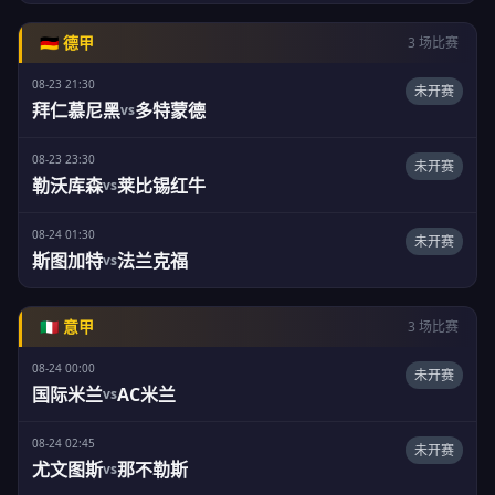
🇩🇪 德甲
3 场比赛
08-23 21:30
未开赛
拜仁慕尼黑
多特蒙德
vs
08-23 23:30
未开赛
勒沃库森
莱比锡红牛
vs
08-24 01:30
未开赛
斯图加特
法兰克福
vs
🇮🇹 意甲
3 场比赛
08-24 00:00
未开赛
国际米兰
AC米兰
vs
08-24 02:45
未开赛
尤文图斯
那不勒斯
vs