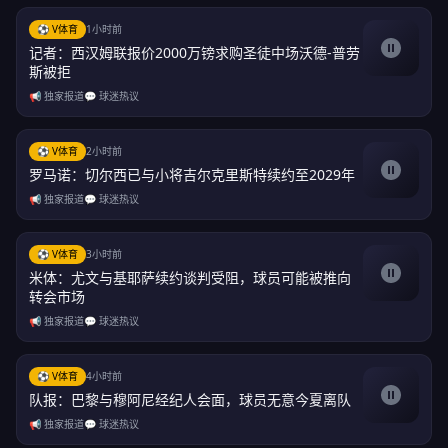
⚽ V体育
1小时前
记者：西汉姆联报价2000万镑求购圣徒中场沃德-普劳
斯被拒
📢 独家报道
💬 球迷热议
⚽ V体育
2小时前
罗马诺：切尔西已与小将吉尔克里斯特续约至2029年
📢 独家报道
💬 球迷热议
⚽ V体育
3小时前
米体：尤文与基耶萨续约谈判受阻，球员可能被推向
转会市场
📢 独家报道
💬 球迷热议
⚽ V体育
4小时前
队报：巴黎与穆阿尼经纪人会面，球员无意今夏离队
📢 独家报道
💬 球迷热议