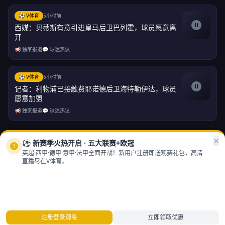
⚽ V体育
5小时前
西媒：贝蒂斯有意引进皇马后卫巴列霍，球员愿意离
开
📢 独家报道
💬 球迷热议
⚽ V体育
6小时前
记者：利物浦已接触费耶诺德后卫海特勒伊达，球员
愿意加盟
📢 独家报道
💬 球迷热议
×
⚽ 新赛季火热开启 · 五大联赛+欧冠
⚽ V体育 · 足球第一站
英超·西甲·德甲·意甲·法甲全面开战！新用户注册即送观赛礼包，高清
全球足球赛事高清直播 · 实时比分 · 深度资讯
直播尽在V体育。
立即观看直播
领取优惠
注册登录观看
立即领取优惠