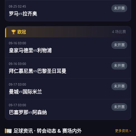
08-25 02:45
未开赛
罗马
拉齐奥
vs
🏆 欧冠
4 场比赛
09-16 03:00
未开赛
皇家马德里
利物浦
vs
09-16 03:00
未开赛
拜仁慕尼黑
巴黎圣日耳曼
vs
09-17 03:00
未开赛
曼城
国际米兰
vs
09-17 03:00
未开赛
巴塞罗那
阿森纳
vs
📰 足球资讯 · 转会动态 & 赛场内外
更多资讯 >