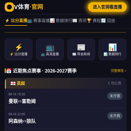
V体育
·官网
进入官网看直播
⚡ 比分直播
📺 赛事直播
📊 数据排行
📰 资讯
🏆 赛程
🔄 回放
⚡
📺
📰
📊
⚡ 比分直播
📺 高清直播
📰 转会新闻
📊 数据排行
📅 近期焦点赛事 · 2026-2027赛季
完整赛程 >
📊 数据驱动
实时比分·数据全掌握
🏴󠁧󠁢󠁥󠁮󠁧󠁿 英超
5 场比赛
即时比分更新·球队数据统计·球员表现追踪
08-16 19:30
未开赛
曼联
富勒姆
vs
注册领优惠观看
新人球礼
注册领优惠观看
新人球礼
注册领优惠观看
新人球礼
08-16 22:00
未开赛
阿森纳
狼队
vs