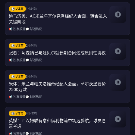
⚽ V体育
1小时前
迪马济奥：AC米兰与齐尔克泽经纪人会面，转会进入
关键阶段
📢 独家报道
💬 球迷热议
⚽ V体育
2小时前
记者：阿森纳已与廷贝尔就长期合同达成原则性协议
📢 独家报道
💬 球迷热议
⚽ V体育
3小时前
米体：米兰与帕夫洛维奇经纪人会面，萨尔茨堡要价
2500万欧
📢 独家报道
💬 球迷热议
⚽ V体育
4小时前
英媒：西汉姆联有意租借利物浦中场远藤航，球员愿
意考虑
📢 独家报道
💬 球迷热议