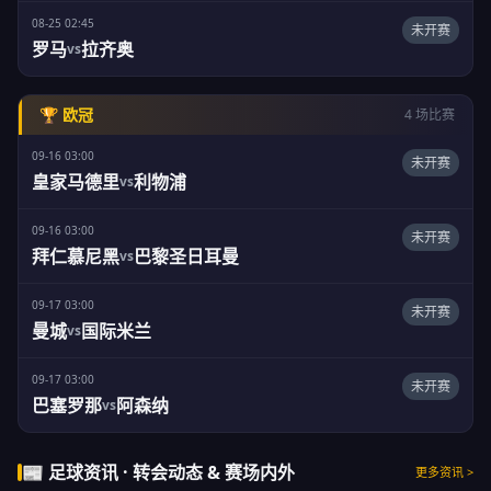
08-25 02:45
未开赛
罗马
拉齐奥
vs
🏆 欧冠
4 场比赛
09-16 03:00
未开赛
皇家马德里
利物浦
vs
09-16 03:00
未开赛
拜仁慕尼黑
巴黎圣日耳曼
vs
09-17 03:00
未开赛
曼城
国际米兰
vs
09-17 03:00
未开赛
巴塞罗那
阿森纳
vs
📰 足球资讯 · 转会动态 & 赛场内外
更多资讯 >