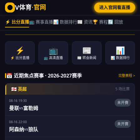
V体育
·官网
进入官网看直播
⚡ 比分直播
📺 赛事直播
📊 数据排行
📰 资讯
🏆 赛程
🔄 回放
⚡
📺
📰
📊
⚡ 比分直播
📺 高清直播
📰 转会新闻
📊 数据排行
📅 近期焦点赛事 · 2026-2027赛季
完整赛程 >
📊 数据驱动
实时比分·数据全掌握
🏴󠁧󠁢󠁥󠁮󠁧󠁿 英超
5 场比赛
即时比分更新·球队数据统计·球员表现追踪
08-16 19:30
未开赛
曼联
富勒姆
vs
注册领优惠观看
新人球礼
注册领优惠观看
新人球礼
注册领优惠观看
新人球礼
08-16 22:00
未开赛
阿森纳
狼队
vs