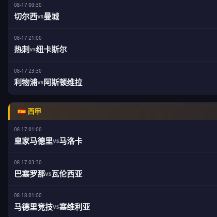
08-17 00:30
切尔西
曼城
vs
08-17 21:00
热刺
纽卡斯尔
vs
08-17 23:30
利物浦
阿斯顿维拉
vs
🇪🇸 西甲
08-17 01:00
皇家马德里
马洛卡
vs
08-17 03:30
注册领优惠观看
新人球礼
巴塞罗那
瓦伦西亚
vs
📊 数据驱动
08-18 01:00
马德里竞技
塞维利亚
实时比分·数据全掌握
vs