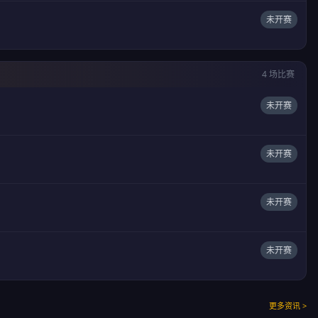
未开赛
4 场比赛
未开赛
未开赛
未开赛
未开赛
更多资讯 >