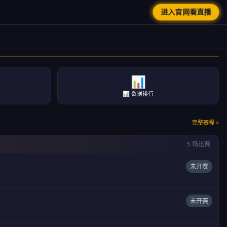
进入官网看直播
📊
📊 数据排行
完整赛程 >
5 场比赛
未开赛
未开赛