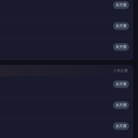
未开赛
未开赛
未开赛
3 场比赛
未开赛
未开赛
未开赛