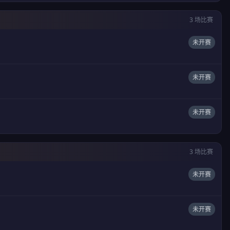
3 场比赛
未开赛
未开赛
未开赛
3 场比赛
未开赛
未开赛