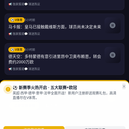
📢 独家报道
💬 球迷热议
⚽ V体育
5小时前
马卡报：皇马已接触戴维斯方面，球员尚未决定未来
📢 独家报道
💬 球迷热议
⚽ V体育
6小时前
德天空：多特蒙德有意引进里昂中卫奥布赖恩，转会
费约2000万欧
📢 独家报道
💬 球迷热议
×
⚽ 新赛季火热开启 · 五大联赛+欧冠
⚽ V体育 · 足球第一站
英超·西甲·德甲·意甲·法甲全面开战！新用户注册即送观赛礼包，高清
全球足球赛事高清直播 · 实时比分 · 深度资讯
直播尽在V体育。
立即观看直播
领取优惠