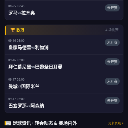
08-25 02:45
未开赛
罗马
拉齐奥
vs
🏆 欧冠
4 场比赛
09-16 03:00
未开赛
皇家马德里
利物浦
vs
09-16 03:00
未开赛
拜仁慕尼黑
巴黎圣日耳曼
vs
09-17 03:00
未开赛
曼城
国际米兰
vs
09-17 03:00
未开赛
巴塞罗那
阿森纳
vs
📰 足球资讯 · 转会动态 & 赛场内外
更多资讯 >