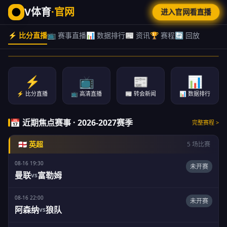
V体育
·官网
进入官网看直播
⚡ 比分直播
📺 赛事直播
📊 数据排行
📰 资讯
🏆 赛程
🔄 回放
⚡
📺
📰
📊
⚡ 比分直播
📺 高清直播
📰 转会新闻
📊 数据排行
📅 近期焦点赛事 · 2026-2027赛季
完整赛程 >
📊 数据驱动
实时比分·数据全掌握
🏴󠁧󠁢󠁥󠁮󠁧󠁿 英超
5 场比赛
即时比分更新·球队数据统计·球员表现追踪
08-16 19:30
未开赛
曼联
富勒姆
vs
注册领优惠观看
新人球礼
注册领优惠观看
新人球礼
注册领优惠观看
新人球礼
08-16 22:00
未开赛
阿森纳
狼队
vs