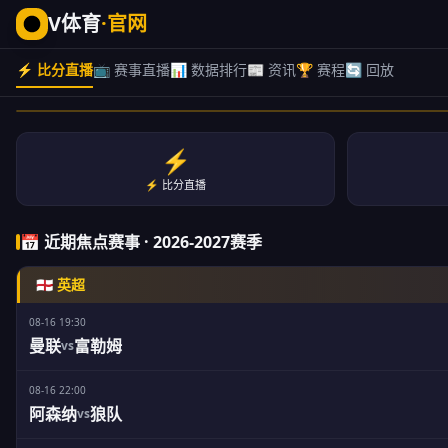
V体育
·官网
⚡ 比分直播
📺 赛事直播
📊 数据排行
📰 资讯
🏆 赛程
🔄 回放
⚡
⚡ 比分直播
📅 近期焦点赛事 · 2026-2027赛季
🏴󠁧󠁢󠁥󠁮󠁧󠁿 英超
08-16 19:30
曼联
富勒姆
vs
注册领优惠观看
新人球礼
08-16 22:00
阿森纳
狼队
vs