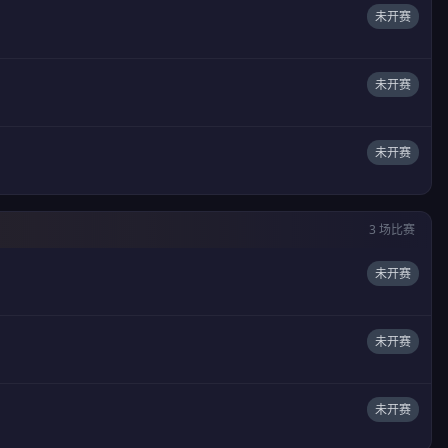
未开赛
未开赛
未开赛
3 场比赛
未开赛
未开赛
未开赛