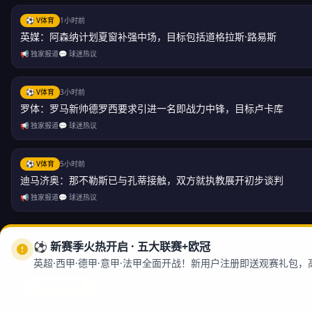
⚽ V体育
1小时前
英媒：阿森纳计划夏窗补强中场，目标包括道格拉斯·路易斯
📢 独家报道
💬 球迷热议
⚽ V体育
3小时前
罗体：罗马新帅德罗西要求引进一名即战力中锋，目标卢卡库
📢 独家报道
💬 球迷热议
⚽ V体育
5小时前
迪马济奥：那不勒斯已与孔蒂接触，双方就执教展开初步谈判
📢 独家报道
💬 球迷热议
⚽ 新赛季火热开启 · 五大联赛+欧冠
⚽ V体育 · 足球第一站
英超·西甲·德甲·意甲·法甲全面开战！新用户注册即送观赛礼包，
全球足球赛事高清直播 · 实时比分 · 深度资讯
立即观看直播
领取优惠