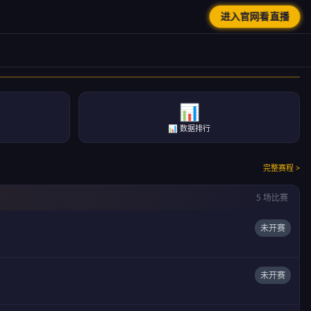
进入官网看直播
📊
📊 数据排行
完整赛程 >
5 场比赛
未开赛
未开赛