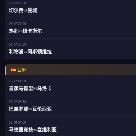
08-17 00:30
切尔西
曼城
vs
08-17 21:00
热刺
纽卡斯尔
vs
08-17 23:30
利物浦
阿斯顿维拉
vs
🇪🇸 西甲
08-17 01:00
皇家马德里
马洛卡
vs
08-17 03:30
注册领优惠观看
新人球礼
巴塞罗那
瓦伦西亚
vs
📊 数据驱动
08-18 01:00
马德里竞技
塞维利亚
实时比分·数据全掌握
vs