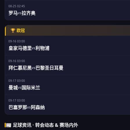
08-25 02:45
罗马
拉齐奥
vs
🏆 欧冠
09-16 03:00
皇家马德里
利物浦
vs
09-16 03:00
拜仁慕尼黑
巴黎圣日耳曼
vs
09-17 03:00
曼城
国际米兰
vs
09-17 03:00
巴塞罗那
阿森纳
vs
📰 足球资讯 · 转会动态 & 赛场内外