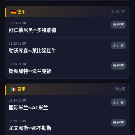
🇩🇪 德甲
3 场比赛
08-23 21:30
未开赛
拜仁慕尼黑
多特蒙德
vs
08-23 23:30
未开赛
勒沃库森
莱比锡红牛
vs
08-24 01:30
未开赛
斯图加特
法兰克福
vs
🇮🇹 意甲
3 场比赛
08-24 00:00
未开赛
国际米兰
AC米兰
vs
08-24 02:45
未开赛
尤文图斯
那不勒斯
vs