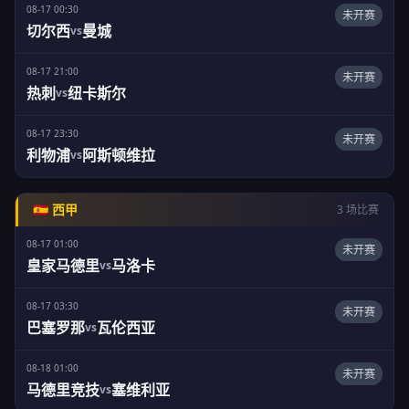
08-17 00:30
未开赛
切尔西
曼城
vs
08-17 21:00
未开赛
热刺
纽卡斯尔
vs
08-17 23:30
未开赛
利物浦
阿斯顿维拉
vs
🇪🇸 西甲
3 场比赛
08-17 01:00
未开赛
皇家马德里
马洛卡
vs
08-17 03:30
未开赛
巴塞罗那
瓦伦西亚
vs
08-18 01:00
未开赛
马德里竞技
塞维利亚
vs