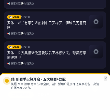
📢 独家报道
💬 球迷热议
⚽ V体育
5小时前
罗体：米兰有意引进热刺中卫罗梅罗，但球员无意离
队
📢 独家报道
💬 球迷热议
⚽ V体育
6小时前
罗体：拉齐奥接近免签曼联后卫林德洛夫，球员愿意
前往意甲
📢 独家报道
💬 球迷热议
×
⚽ 新赛季火热开启 · 五大联赛+欧冠
⚽ V体育 · 足球第一站
英超·西甲·德甲·意甲·法甲全面开战！新用户注册即送观赛礼包，高清
全球足球赛事高清直播 · 实时比分 · 深度资讯
直播尽在V体育。
立即观看直播
领取优惠