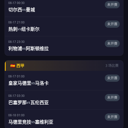
08-17 00:30
未开赛
切尔西
曼城
vs
08-17 21:00
未开赛
热刺
纽卡斯尔
vs
08-17 23:30
未开赛
利物浦
阿斯顿维拉
vs
🇪🇸 西甲
3 场比赛
08-17 01:00
未开赛
皇家马德里
马洛卡
vs
08-17 03:30
未开赛
巴塞罗那
瓦伦西亚
vs
08-18 01:00
未开赛
马德里竞技
塞维利亚
vs