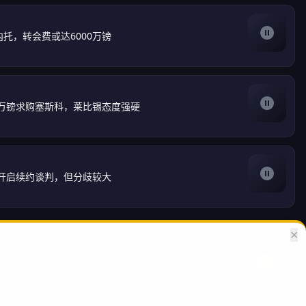
托，转会费或达6000万镑
0万镑求购塞斯科，莱比锡态度强硬
开启续约谈判，但分歧较大
×