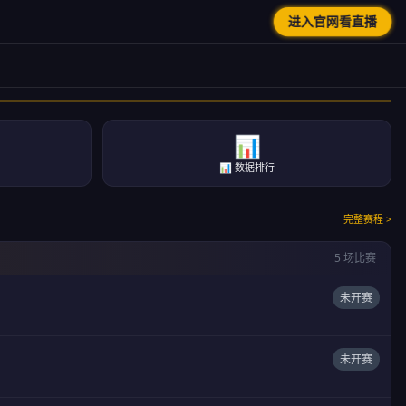
进入官网看直播
📊
📊 数据排行
完整赛程 >
5 场比赛
未开赛
未开赛