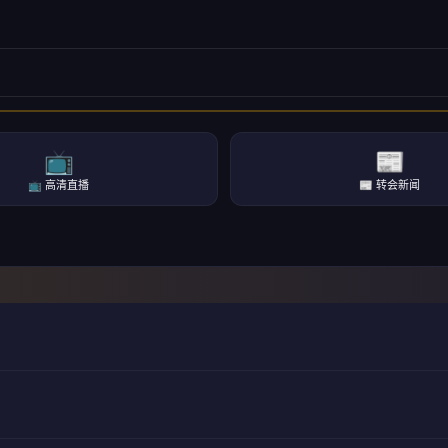
📺
📰
📺 高清直播
📰 转会新闻