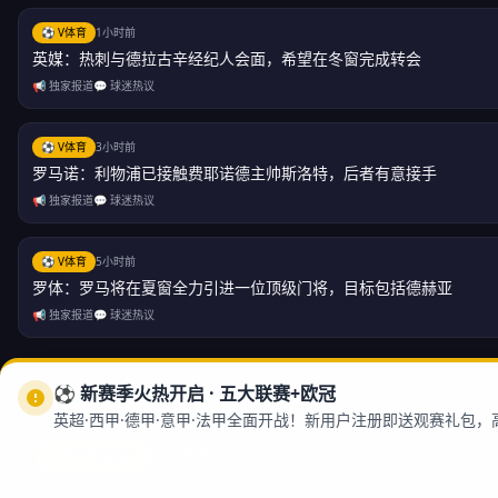
⚽ V体育
1小时前
英媒：热刺与德拉古辛经纪人会面，希望在冬窗完成转会
📢 独家报道
💬 球迷热议
⚽ V体育
3小时前
罗马诺：利物浦已接触费耶诺德主帅斯洛特，后者有意接手
📢 独家报道
💬 球迷热议
⚽ V体育
5小时前
罗体：罗马将在夏窗全力引进一位顶级门将，目标包括德赫亚
📢 独家报道
💬 球迷热议
⚽ 新赛季火热开启 · 五大联赛+欧冠
⚽ V体育 · 足球第一站
英超·西甲·德甲·意甲·法甲全面开战！新用户注册即送观赛礼包，
全球足球赛事高清直播 · 实时比分 · 深度资讯
立即观看直播
领取优惠