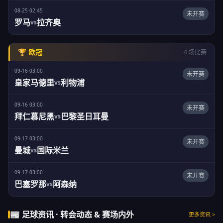
08-25 02:45
未开赛
罗马
拉齐奥
vs
🏆 欧冠
4 场比赛
09-16 03:00
未开赛
皇家马德里
利物浦
vs
09-16 03:00
未开赛
拜仁慕尼黑
巴黎圣日耳曼
vs
09-17 03:00
未开赛
曼城
国际米兰
vs
09-17 03:00
未开赛
巴塞罗那
阿森纳
vs
📰 足球资讯 · 转会动态 & 赛场内外
更多资讯 >