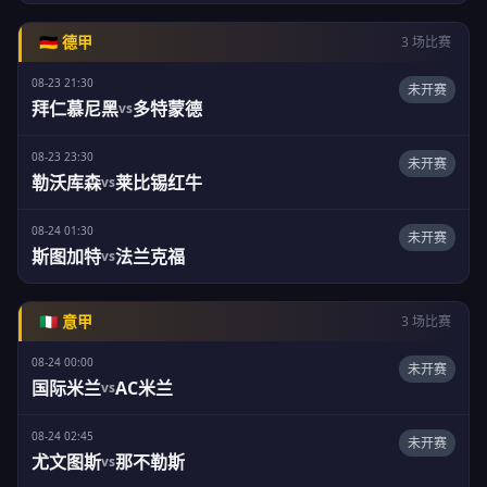
🇩🇪 德甲
3 场比赛
08-23 21:30
未开赛
拜仁慕尼黑
多特蒙德
vs
08-23 23:30
未开赛
勒沃库森
莱比锡红牛
vs
08-24 01:30
未开赛
斯图加特
法兰克福
vs
🇮🇹 意甲
3 场比赛
08-24 00:00
未开赛
国际米兰
AC米兰
vs
08-24 02:45
未开赛
尤文图斯
那不勒斯
vs