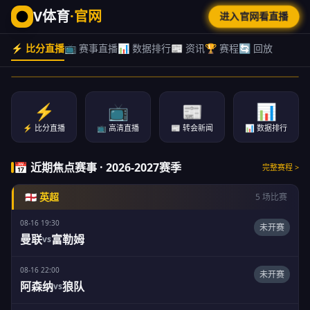
V体育
·官网
进入官网看直播
⚡ 比分直播
📺 赛事直播
📊 数据排行
📰 资讯
🏆 赛程
🔄 回放
⚡
📺
📰
📊
⚡ 比分直播
📺 高清直播
📰 转会新闻
📊 数据排行
📅 近期焦点赛事 · 2026-2027赛季
完整赛程 >
📊 数据驱动
实时比分·数据全掌握
🏴󠁧󠁢󠁥󠁮󠁧󠁿 英超
5 场比赛
🔥 正在直播
即时比分更新·球队数据统计·球员表现追踪
⚽ 全球足球赛事直播
08-16 19:30
未开赛
曼联
富勒姆
vs
英超·西甲·德甲·意甲·法甲·欧冠·欧联·国家队赛事
注册领优惠观看
新人球礼
注册领优惠观看
新人球礼
注册领优惠观看
新人球礼
08-16 22:00
未开赛
阿森纳
狼队
vs