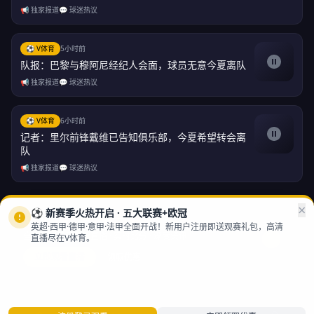
📢 独家报道
💬 球迷热议
⚽ V体育
5小时前
队报：巴黎与穆阿尼经纪人会面，球员无意今夏离队
📢 独家报道
💬 球迷热议
⚽ V体育
6小时前
记者：里尔前锋戴维已告知俱乐部，今夏希望转会离
队
📢 独家报道
💬 球迷热议
×
⚽ 新赛季火热开启 · 五大联赛+欧冠
⚽ V体育 · 足球第一站
英超·西甲·德甲·意甲·法甲全面开战！新用户注册即送观赛礼包，高清
全球足球赛事高清直播 · 实时比分 · 深度资讯
直播尽在V体育。
立即观看直播
领取优惠