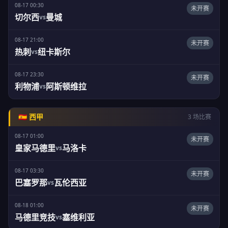
08-17 00:30
未开赛
切尔西
曼城
vs
08-17 21:00
未开赛
热刺
纽卡斯尔
vs
08-17 23:30
未开赛
利物浦
阿斯顿维拉
vs
🇪🇸 西甲
3 场比赛
08-17 01:00
未开赛
皇家马德里
马洛卡
vs
08-17 03:30
未开赛
巴塞罗那
瓦伦西亚
vs
08-18 01:00
未开赛
马德里竞技
塞维利亚
vs