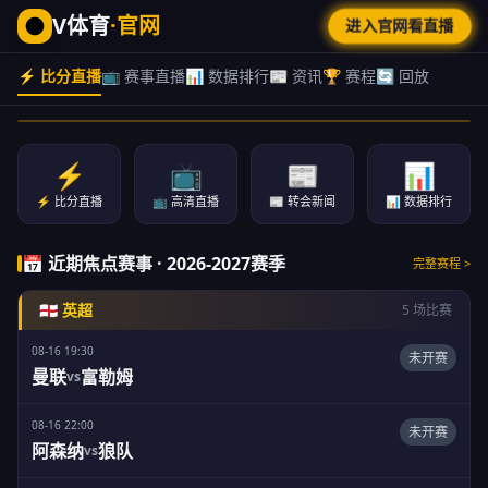
V体育
·官网
进入官网看直播
⚡ 比分直播
📺 赛事直播
📊 数据排行
📰 资讯
🏆 赛程
🔄 回放
⚡
📺
📰
📊
⚡ 比分直播
📺 高清直播
📰 转会新闻
📊 数据排行
📅 近期焦点赛事 · 2026-2027赛季
完整赛程 >
📊 数据驱动
实时比分·数据全掌握
🏴󠁧󠁢󠁥󠁮󠁧󠁿 英超
5 场比赛
即时比分更新·球队数据统计·球员表现追踪
08-16 19:30
未开赛
曼联
富勒姆
vs
注册领优惠观看
新人球礼
注册领优惠观看
新人球礼
注册领优惠观看
新人球礼
08-16 22:00
未开赛
阿森纳
狼队
vs