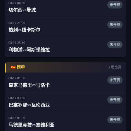
08-17 00:30
未开赛
切尔西
曼城
vs
08-17 21:00
未开赛
热刺
纽卡斯尔
vs
08-17 23:30
未开赛
利物浦
阿斯顿维拉
vs
🇪🇸 西甲
3 场比赛
08-17 01:00
未开赛
皇家马德里
马洛卡
vs
08-17 03:30
未开赛
巴塞罗那
瓦伦西亚
vs
08-18 01:00
未开赛
马德里竞技
塞维利亚
vs