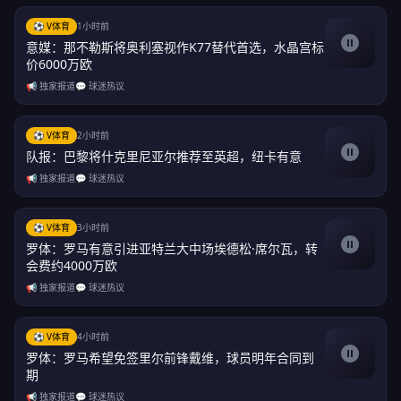
⚽ V体育
1小时前
意媒：那不勒斯将奥利塞视作K77替代首选，水晶宫标
价6000万欧
📢 独家报道
💬 球迷热议
⚽ V体育
2小时前
队报：巴黎将什克里尼亚尔推荐至英超，纽卡有意
📢 独家报道
💬 球迷热议
⚽ V体育
3小时前
罗体：罗马有意引进亚特兰大中场埃德松·席尔瓦，转
会费约4000万欧
📢 独家报道
💬 球迷热议
⚽ V体育
4小时前
罗体：罗马希望免签里尔前锋戴维，球员明年合同到
期
📢 独家报道
💬 球迷热议