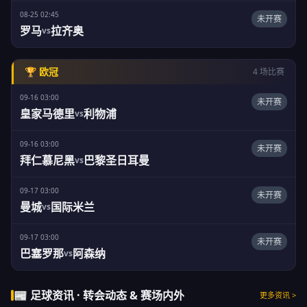
08-25 02:45
未开赛
罗马
拉齐奥
vs
🏆 欧冠
4 场比赛
09-16 03:00
未开赛
皇家马德里
利物浦
vs
09-16 03:00
未开赛
拜仁慕尼黑
巴黎圣日耳曼
vs
09-17 03:00
未开赛
曼城
国际米兰
vs
09-17 03:00
未开赛
巴塞罗那
阿森纳
vs
📰 足球资讯 · 转会动态 & 赛场内外
更多资讯 >