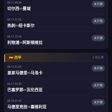
08-17 00:30
未开赛
切尔西
曼城
vs
08-17 21:00
未开赛
热刺
纽卡斯尔
vs
08-17 23:30
未开赛
利物浦
阿斯顿维拉
vs
🇪🇸 西甲
3 场比赛
08-17 01:00
未开赛
皇家马德里
马洛卡
vs
08-17 03:30
未开赛
巴塞罗那
瓦伦西亚
vs
08-18 01:00
未开赛
马德里竞技
塞维利亚
vs