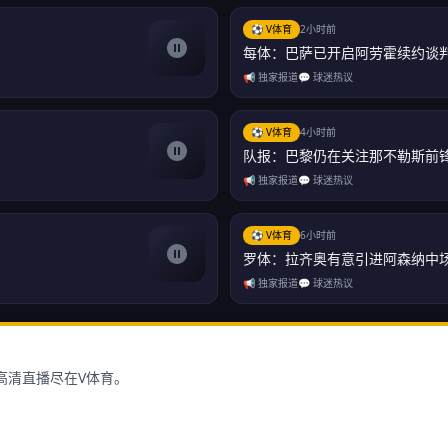
⚽ V体育
2小时前
每体：巴萨已开启阿劳霍续约谈判
📢 独家报道
💬 球迷热议
⚽ V体育
4小时前
队报：巴黎仍在关注那不勒斯前
📢 独家报道
💬 球迷热议
⚽ V体育
6小时前
罗体：拉齐奥有意引进阿森纳中场
📢 独家报道
💬 球迷热议
高清直播尽在V体育。