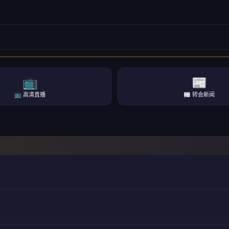
📺
📰
📺 高清直播
📰 转会新闻