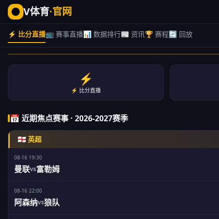
V体育
·官网
⚡ 比分直播
📺 赛事直播
📊 数据排行
📰 资讯
🏆 赛程
🔄 回放
⚡
⚡ 比分直播
📅 近期焦点赛事 · 2026-2027赛季
🏴󠁧󠁢󠁥󠁮󠁧󠁿 英超
08-16 19:30
曼联
富勒姆
vs
注册领优惠观看
新人球礼
08-16 22:00
阿森纳
狼队
vs