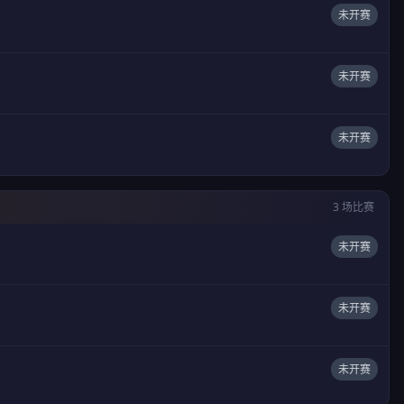
未开赛
未开赛
未开赛
3 场比赛
未开赛
未开赛
未开赛