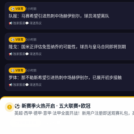
⚽ V体育
1小时前
队报：马赛希望引进热刺中场赫伊别尔，球员渴望离队
📢 独家报道
💬 球迷热议
⚽ V体育
3小时前
隆戈：国米正评估免签纳乔的可能性，球员与皇马合同即将到期
📢 独家报道
💬 球迷热议
⚽ V体育
5小时前
罗体：那不勒斯希望引进热刺中场赫伊别尔，已展开初步接触
📢 独家报道
💬 球迷热议
⚽ 新赛季火热开启 · 五大联赛+欧冠
⚽ V体育 · 足球第一站
英超·西甲·德甲·意甲·法甲全面开战！新用户注册即送观赛礼包，
全球足球赛事高清直播 · 实时比分 · 深度资讯
立即观看直播
领取优惠