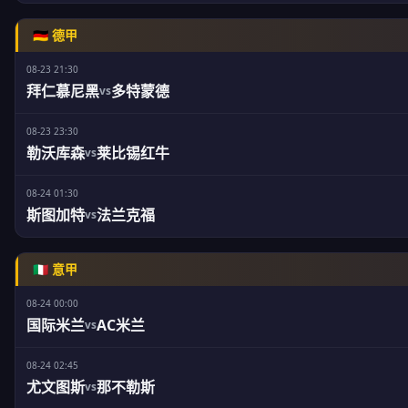
即时比分更新·球队数据统计·球员表现追踪
🇩🇪 德甲
注册领优惠观看
新人球礼
08-23 21:30
拜仁慕尼黑
多特蒙德
vs
08-23 23:30
勒沃库森
莱比锡红牛
vs
08-24 01:30
斯图加特
法兰克福
vs
🇮🇹 意甲
08-24 00:00
国际米兰
AC米兰
vs
08-24 02:45
尤文图斯
那不勒斯
vs