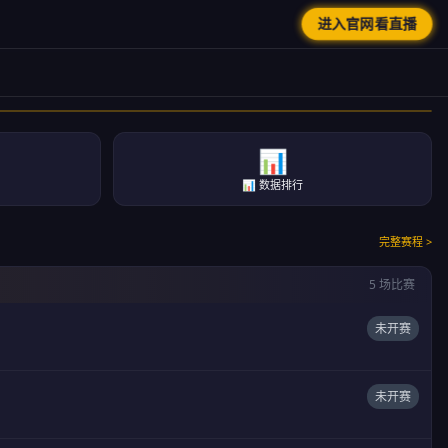
进入官网看直播
📊
📊 数据排行
完整赛程 >
5 场比赛
未开赛
未开赛