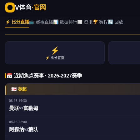
V体育
·官网
⚡ 比分直播
📺 赛事直播
📊 数据排行
📰 资讯
🏆 赛程
🔄 回放
⚡
⚡ 比分直播
📅 近期焦点赛事 · 2026-2027赛季
🏴󠁧󠁢󠁥󠁮󠁧󠁿 英超
08-16 19:30
曼联
富勒姆
vs
注册领优惠观看
新人球礼
08-16 22:00
阿森纳
狼队
vs