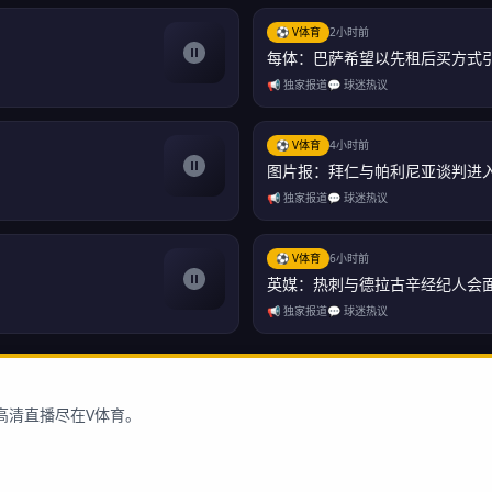
⚽ V体育
2小时前
每体：巴萨希望以先租后买方式引
📢 独家报道
💬 球迷热议
⚽ V体育
4小时前
图片报：拜仁与帕利尼亚谈判进入
📢 独家报道
💬 球迷热议
⚽ V体育
6小时前
英媒：热刺与德拉古辛经纪人会
📢 独家报道
💬 球迷热议
高清直播尽在V体育。