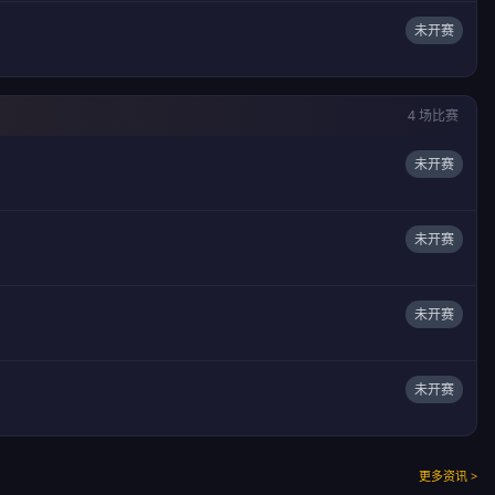
未开赛
4 场比赛
未开赛
未开赛
未开赛
未开赛
更多资讯 >