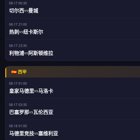
08-17 00:30
切尔西
曼城
vs
08-17 21:00
热刺
纽卡斯尔
vs
08-17 23:30
利物浦
阿斯顿维拉
vs
🇪🇸 西甲
08-17 01:00
皇家马德里
马洛卡
vs
08-17 03:30
注册领优惠观看
新人球礼
巴塞罗那
瓦伦西亚
vs
📊 数据驱动
08-18 01:00
马德里竞技
塞维利亚
实时比分·数据全掌握
vs