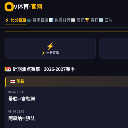
V体育
·官网
⚡ 比分直播
📺 赛事直播
📊 数据排行
📰 资讯
🏆 赛程
🔄 回放
⚡
⚡ 比分直播
📅 近期焦点赛事 · 2026-2027赛季
🏴󠁧󠁢󠁥󠁮󠁧󠁿 英超
08-16 19:30
曼联
富勒姆
vs
注册领优惠观看
新人球礼
08-16 22:00
阿森纳
狼队
vs