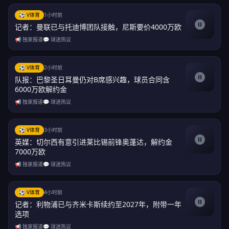
⚽ V体育
1小时前
记者：曼联已与托迪博团队接触，尼斯要价4000万欧
📢 独家报道
💬 球迷热议
⚽ V体育
2小时前
队报：巴黎圣日耳曼仍对B席感兴趣，球员合同含
6000万欧解约金
📢 独家报道
💬 球迷热议
⚽ V体育
3小时前
英媒：切尔西有意引进莱比锡前锋奥蓬达，解约金
7000万欧
📢 独家报道
💬 球迷热议
⚽ V体育
4小时前
记者：利物浦已与齐米卡斯续约至2027年，附带一年
选项
📢 独家报道
💬 球迷热议