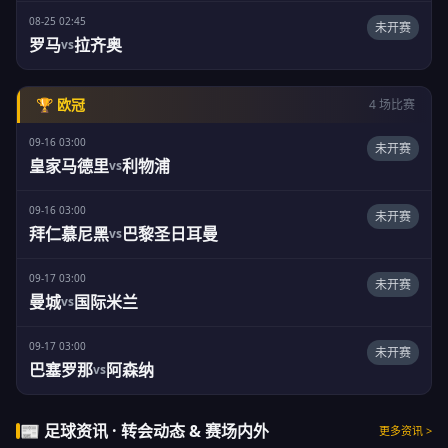
08-25 02:45
未开赛
罗马
拉齐奥
vs
🏆 欧冠
4 场比赛
09-16 03:00
未开赛
皇家马德里
利物浦
vs
09-16 03:00
未开赛
拜仁慕尼黑
巴黎圣日耳曼
vs
09-17 03:00
未开赛
曼城
国际米兰
vs
09-17 03:00
未开赛
巴塞罗那
阿森纳
vs
📰 足球资讯 · 转会动态 & 赛场内外
更多资讯 >